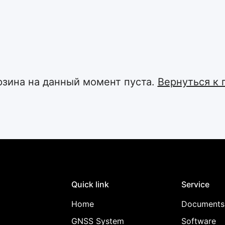
Confirm your age
рзина на данный момент пуста.
Вернуться к 
Are you 18 years old or older?
No, I'm not
Yes, I am
Quick link
Service
Home
Documents
GNSS System
Software